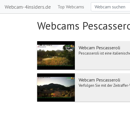
Webcam-4insiders.de
Top Webcams
Webcams Pescassero
Webcam Pescasseroli
Pescasseroli ist eine italienisc
Webcam Pescasseroli
Verfolgen Sie mit der Zeitraffe