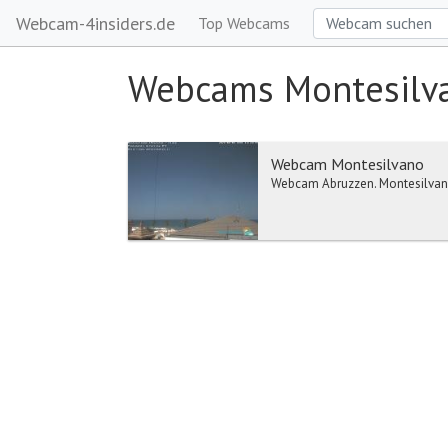
Webcam-4insiders.de
Top Webcams
Webcams Montesilv
Webcam Montesilvano
Webcam Abruzzen. Montesilvano, 