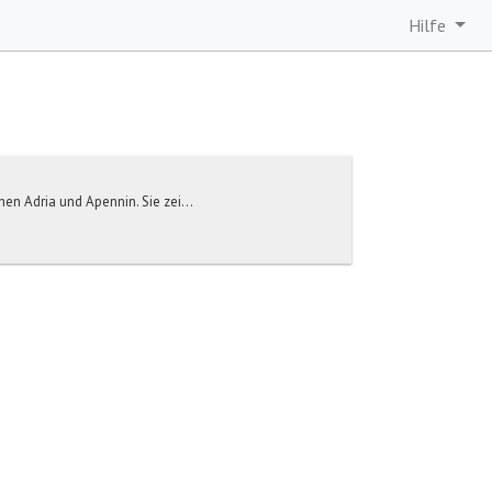
Hilfe
en Adria und Apennin. Sie zei...