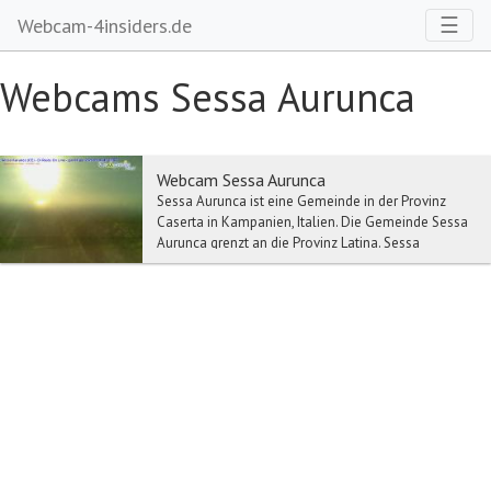
Toggl
☰
Webcam-4insiders.de
Webcams Sessa Aurunca
Webcam Sessa Aurunca
Sessa Aurunca ist eine Gemeinde in der Provinz
Caserta in Kampanien, Italien. Die Gemeinde Sessa
Aurunca grenzt an die Provinz Latina. Sessa
Aurunc...