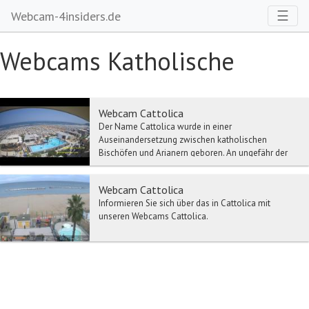
Toggl
☰
Webcam-4insiders.de
Webcams Katholische
Webcam Cattolica
Der Name Cattolica wurde in einer
Auseinandersetzung zwischen katholischen
Bischöfen und Arianern geboren. An ungefähr der
Stelle wo das heutige...
Webcam Cattolica
Informieren Sie sich über das in Cattolica mit
unseren Webcams Cattolica.