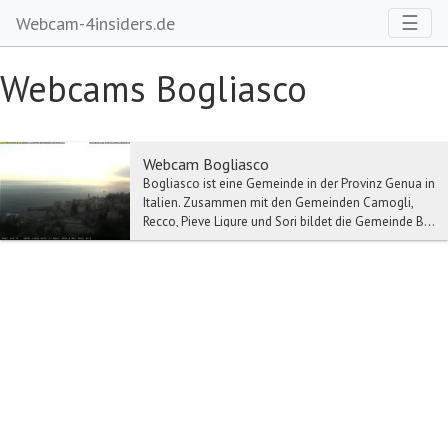
Toggl
☰
Webcam-4insiders.de
Webcams Bogliasco
Webcam Bogliasco
Bogliasco ist eine Gemeinde in der Provinz Genua in
Italien. Zusammen mit den Gemeinden Camogli,
Recco, Pieve Ligure und Sori bildet die Gemeinde B...