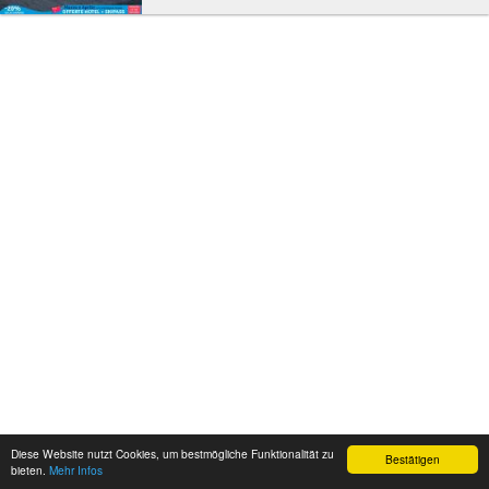
Diese Website nutzt Cookies, um bestmögliche Funktionalität zu
Bestätigen
bieten.
Mehr Infos