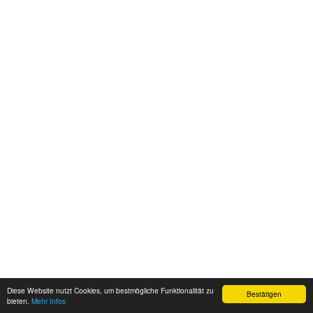
Diese Website nutzt Cookies, um bestmögliche Funktionalität zu
Bestätigen
bieten.
Mehr Infos