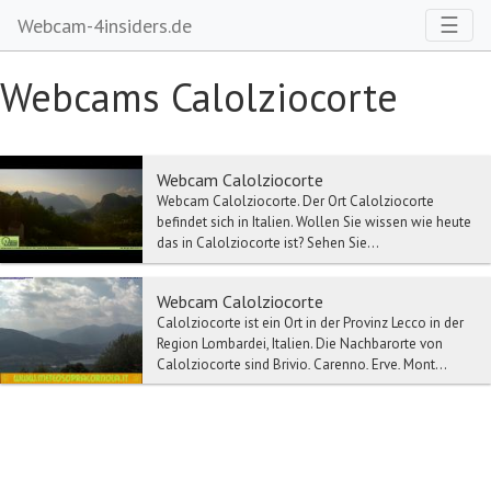
Toggl
☰
Webcam-4insiders.de
Webcams Calolziocorte
Webcam Calolziocorte
Webcam Calolziocorte. Der Ort Calolziocorte
befindet sich in Italien. Wollen Sie wissen wie heute
das in Calolziocorte ist? Sehen Sie...
Webcam Calolziocorte
Calolziocorte ist ein Ort in der Provinz Lecco in der
Region Lombardei, Italien. Die Nachbarorte von
Calolziocorte sind Brivio, Carenno, Erve, Mont...