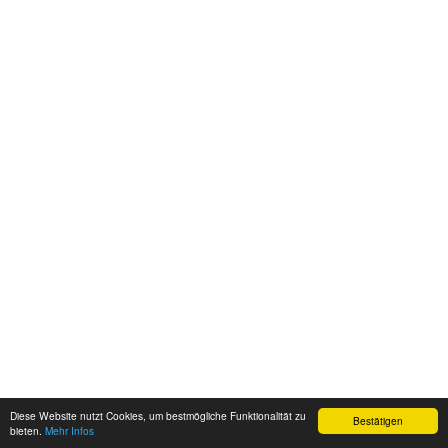
Diese Website nutzt Cookies, um bestmögliche Funktionalität zu
Bestätigen
bieten.
Mehr Infos