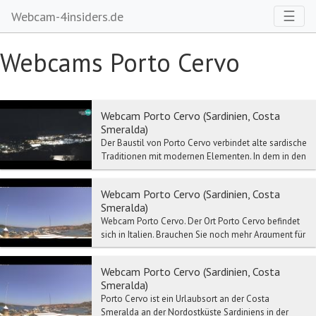
Toggl
☰
Webcam-4insiders.de
Webcams Porto Cervo
Webcam Porto Cervo (Sardinien, Costa
Smeralda)
Der Baustil von Porto Cervo verbindet alte sardische
Traditionen mit modernen Elementen. In dem in den
letzten Jahren ausgebauten Teil der Marina h...
Webcam Porto Cervo (Sardinien, Costa
Smeralda)
Webcam Porto Cervo. Der Ort Porto Cervo befindet
sich in Italien. Brauchen Sie noch mehr Argument für
einen Ausflug nach Porto Cervo? Ein Mausklick...
Webcam Porto Cervo (Sardinien, Costa
Smeralda)
Porto Cervo ist ein Urlaubsort an der Costa
Smeralda an der Nordostküste Sardiniens in der