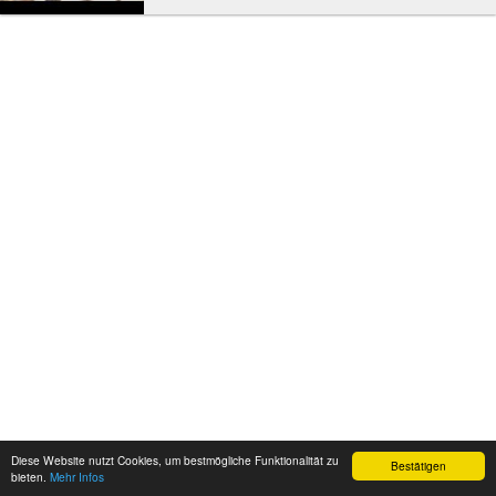
Nähe des 46 Meter hohen Capo Ferro mit seinem
Leuchtturm...
Diese Website nutzt Cookies, um bestmögliche Funktionalität zu
Bestätigen
bieten.
Mehr Infos