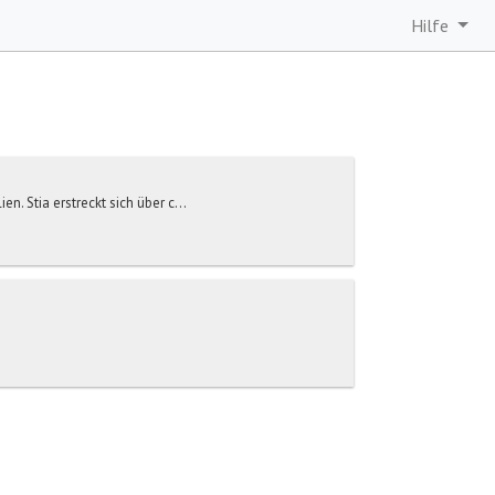
Hilfe
n. Stia erstreckt sich über c...