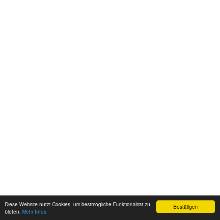
Diese Website nutzt Cookies, um bestmögliche Funktionalität zu
Bestätigen
bieten.
Mehr Infos