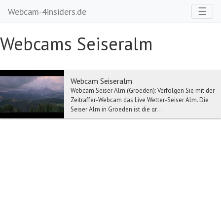
Toggl
☰
Webcam-4insiders.de
Webcams Seiseralm
Webcam Seiseralm
Webcam Seiser Alm (Groeden): Verfolgen Sie mit der
Zeitraffer-Webcam das Live Wetter-Seiser Alm. Die
Seiser Alm in Groeden ist die gr...