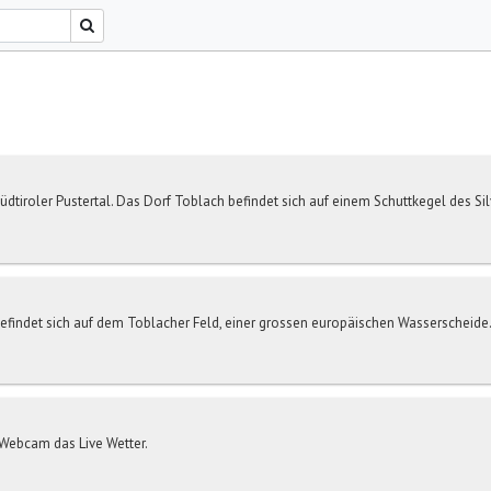
dtiroler Pustertal. Das Dorf Toblach befindet sich auf einem Schuttkegel des Silv
findet sich auf dem Toblacher Feld, einer grossen europäischen Wasserscheide. 
r-Webcam das Live Wetter.