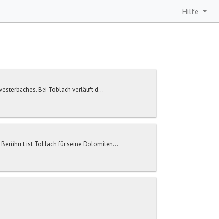
Hilfe
esterbaches. Bei Toblach verläuft d...
Berühmt ist Toblach für seine Dolomiten...