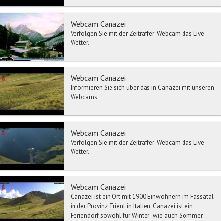
Webcam Canazei
Verfolgen Sie mit der Zeitraffer-Webcam das Live
Wetter.
Webcam Canazei
Informieren Sie sich über das in Canazei mit unseren
Webcams.
Webcam Canazei
Verfolgen Sie mit der Zeitraffer-Webcam das Live
Wetter.
Webcam Canazei
Canazei ist ein Ort mit 1900 Einwohnern im Fassatal
in der Provinz Trient in Italien. Canazei ist ein
Feriendorf sowohl für Winter- wie auch Sommer...