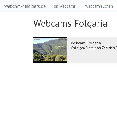
Webcam-4insiders.de
Top Webcams
Webcams Folgaria
Webcam Folgaria
Verfolgen Sie mit der Zeitraffe