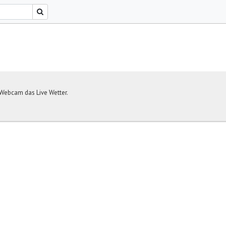
r-Webcam das Live Wetter.