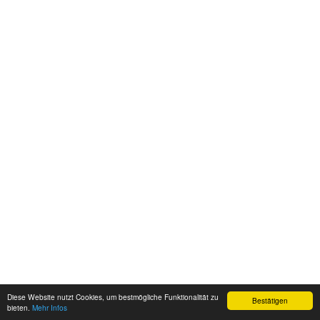
Diese Website nutzt Cookies, um bestmögliche Funktionalität zu
Bestätigen
bieten.
Mehr Infos