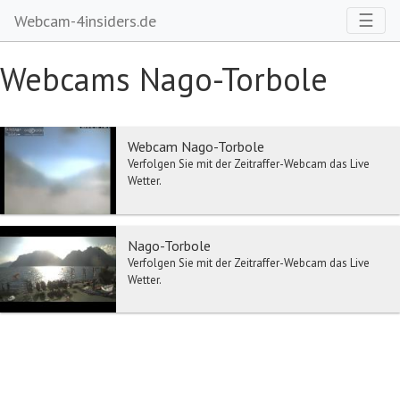
Toggl
☰
Webcam-4insiders.de
Webcams Nago-Torbole
Webcam Nago-Torbole
Verfolgen Sie mit der Zeitraffer-Webcam das Live
Wetter.
Nago-Torbole
Verfolgen Sie mit der Zeitraffer-Webcam das Live
Wetter.