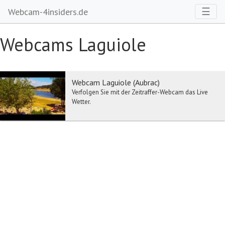
Toggl
☰
Webcam-4insiders.de
Webcams Laguiole
Webcam Laguiole (Aubrac)
Verfolgen Sie mit der Zeitraffer-Webcam das Live
Wetter.