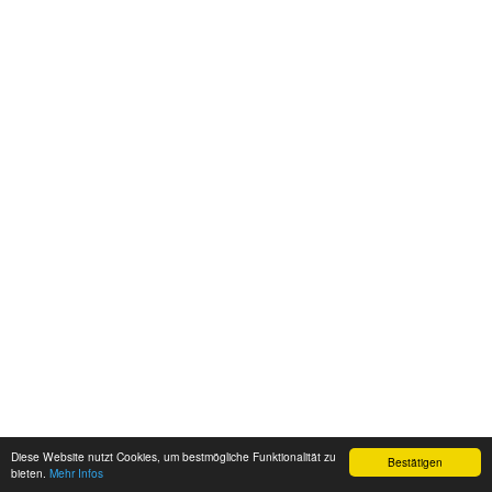
Diese Website nutzt Cookies, um bestmögliche Funktionalität zu
Bestätigen
bieten.
Mehr Infos