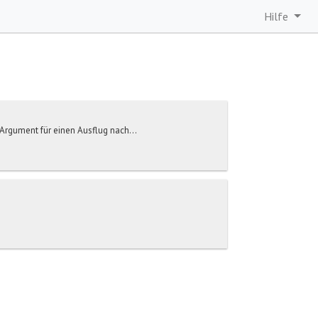
Hilfe
Argument für einen Ausflug nach...