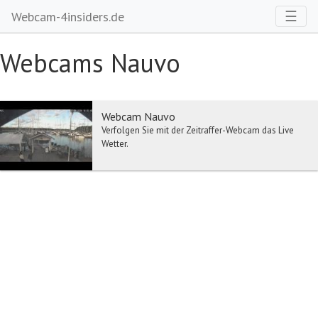
Toggl
☰
Webcam-4insiders.de
Webcams Nauvo
Webcam Nauvo
Verfolgen Sie mit der Zeitraffer-Webcam das Live
Wetter.