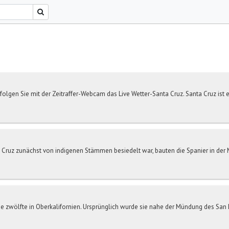
z
olgen Sie mit der Zeitraffer-Webcam das Live Wetter-Santa Cruz. Santa Cruz ist e
uz zunächst von indigenen Stämmen besiedelt war, bauten die Spanier in der Mit
ie zwölfte in Oberkalifornien. Ursprünglich wurde sie nahe der Mündung des San Lo