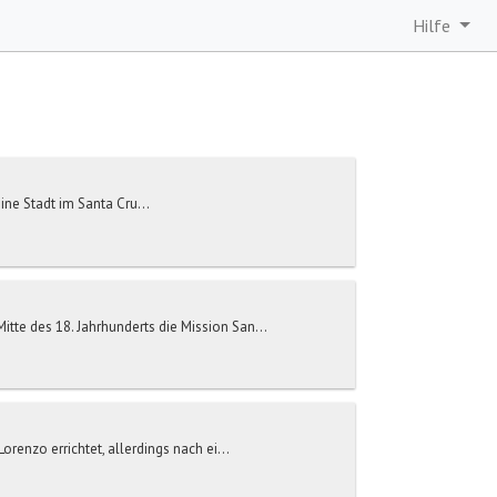
Hilfe
ine Stadt im Santa Cru...
te des 18. Jahrhunderts die Mission San...
renzo errichtet, allerdings nach ei...