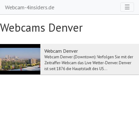
Toggl
☰
Webcam-4insiders.de
Webcams Denver
Webcam Denver
Webcam Denver (Downtown): Verfolgen Sie mit der
Zeitraffer-Webcam das Live Wetter-Denver. Denver
ist seit 1876 die Hauptstadt des US...