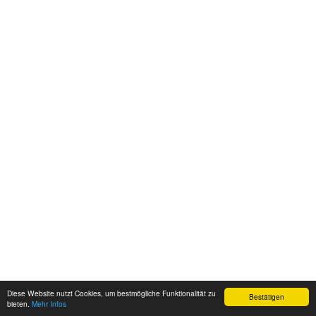
Diese Website nutzt Cookies, um bestmögliche Funktionalität zu
Bestätigen
bieten.
Mehr Infos