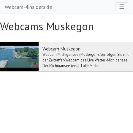
Toggl
☰
Webcam-4insiders.de
Webcams Muskegon
Webcam Muskegon
Webcam Michigansee (Muskegon): Verfolgen Sie mit
der Zeitraffer-Webcam das Live Wetter-Michigansee.
Der Michigansee (engl. Lake Michi...