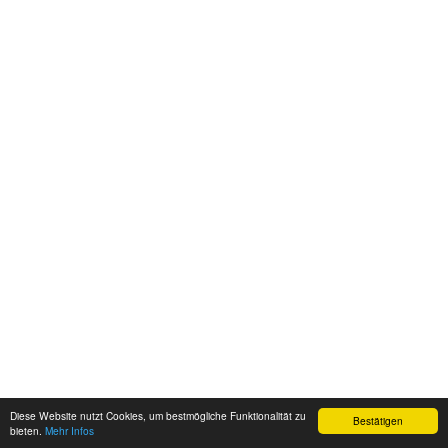
Diese Website nutzt Cookies, um bestmögliche Funktionalität zu
Bestätigen
bieten.
Mehr Infos