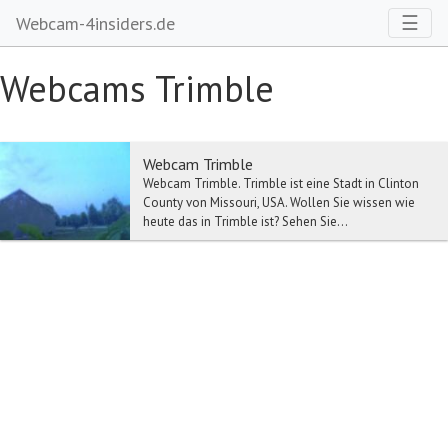
Toggl
☰
Webcam-4insiders.de
Webcams Trimble
Webcam Trimble
Webcam Trimble. Trimble ist eine Stadt in Clinton
County von Missouri, USA. Wollen Sie wissen wie
heute das in Trimble ist? Sehen Sie...