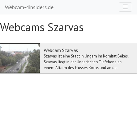
Toggl
☰
Webcam-4insiders.de
Webcams Szarvas
Webcam Szarvas
Szarvas ist eine Stadt in Ungarn im Komitat Békés.
Szarvas liegt in der Ungarischen Tiefebene an
einem Altarm des Flusses Körös und an der
National...