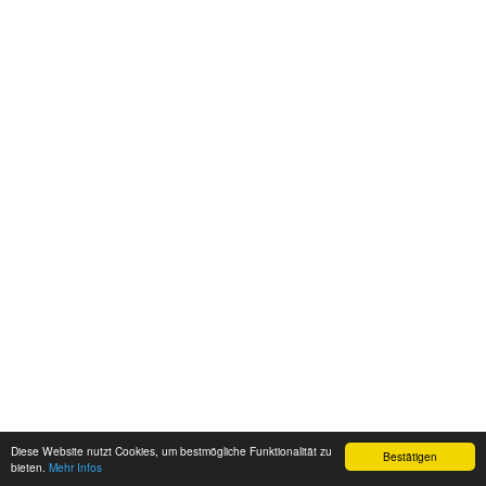
Diese Website nutzt Cookies, um bestmögliche Funktionalität zu
Bestätigen
bieten.
Mehr Infos