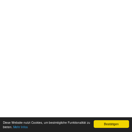
Diese Website nutzt Cookies, um bestmögliche Funktionalität zu
Bestätigen
bieten.
Mehr Infos