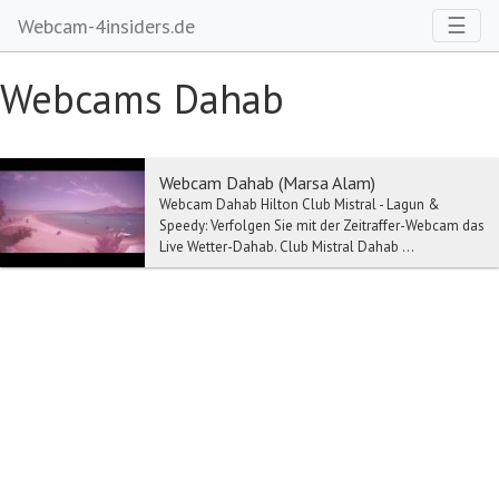
Toggl
☰
Webcam-4insiders.de
Webcams Dahab
Webcam Dahab (Marsa Alam)
Webcam Dahab Hilton Club Mistral - Lagun &
Speedy: Verfolgen Sie mit der Zeitraffer-Webcam das
Live Wetter-Dahab. Club Mistral Dahab ...